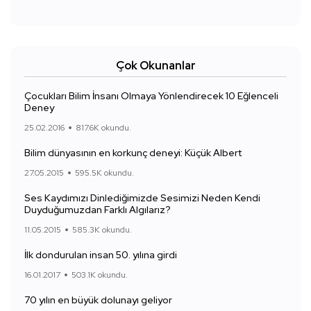
Çok Okunanlar
Çocukları Bilim İnsanı Olmaya Yönlendirecek 10 Eğlenceli
Deney
25.02.2016
817.6K okundu.
Bilim dünyasının en korkunç deneyi: Küçük Albert
27.05.2015
595.5K okundu.
Ses Kaydımızı Dinlediğimizde Sesimizi Neden Kendi
Duyduğumuzdan Farklı Algılarız?
11.05.2015
585.3K okundu.
İlk dondurulan insan 50. yılına girdi
16.01.2017
503.1K okundu.
70 yılın en büyük dolunayı geliyor