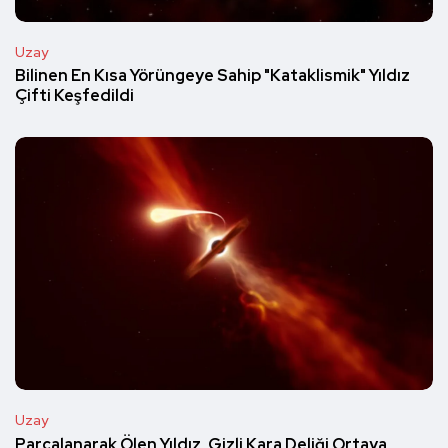
Uzay
Bilinen En Kısa Yörüngeye Sahip "Kataklismik" Yıldız
Çifti Keşfedildi
Uzay
Parçalanarak Ölen Yıldız, Gizli Kara Deliği Ortaya