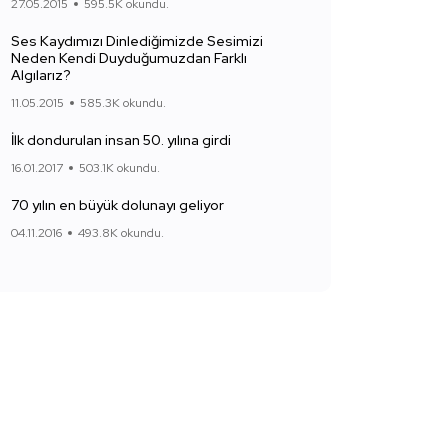
27.05.2015
595.5K okundu.
Ses Kaydımızı Dinlediğimizde Sesimizi
Neden Kendi Duyduğumuzdan Farklı
Algılarız?
11.05.2015
585.3K okundu.
İlk dondurulan insan 50. yılına girdi
16.01.2017
503.1K okundu.
70 yılın en büyük dolunayı geliyor
04.11.2016
493.8K okundu.