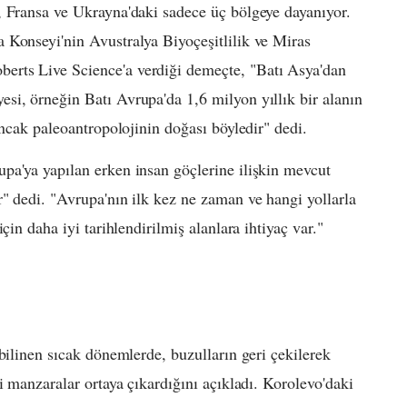
, Fransa ve Ukrayna'daki sadece üç bölgeye dayanıyor.
 Konseyi'nin Avustralya Biyoçeşitlilik ve Miras
rts Live Science'a verdiği demeçte, "Batı Asya'dan
si, örneğin Batı Avrupa'da 1,6 milyon yıllık bir alanın
ancak paleoantropolojinin doğası böyledir" dedi.
pa'ya yapılan erken insan göçlerine ilişkin mevcut
" dedi. "Avrupa'nın ilk kez ne zaman ve hangi yollarla
çin daha iyi tarihlendirilmiş alanlara ihtiyaç var."
bilinen sıcak dönemlerde, buzulların geri çekilerek
i manzaralar ortaya çıkardığını açıkladı. Korolevo'daki