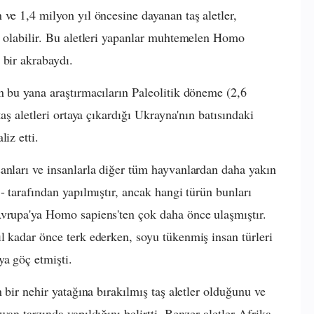
ve 1,4 milyon yıl öncesine dayanan taş aletler,
ı olabilir. Bu aletleri yapanlar muhtemelen Homo
 bir akrabaydı.
n bu yana araştırmacıların Paleolitik döneme (2,6
taş aletleri ortaya çıkardığı Ukrayna'nın batısındaki
iz etti.
anları ve insanlarla diğer tüm hayvanlardan daha yakın
- tarafından yapılmıştır, ancak hangi türün bunları
Avrupa'ya Homo sapiens'ten çok daha önce ulaşmıştır.
l kadar önce terk ederken, soyu tükenmiş insan türleri
ya göç etmişti.
 bir nehir yatağına bırakılmış taş aletler olduğunu ve
an tarzında yapıldığını belirtti. Benzer aletler Afrika,