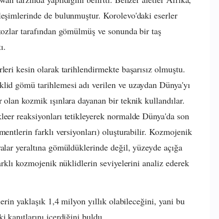
leşimlerinde de bulunmuştur. Korolevo'daki eserler
 tozlar tarafından gömülmüş ve sonunda bir taş
ı.
leri kesin olarak tarihlendirmekte başarısız olmuştu.
klid gömü tarihlemesi adı verilen ve uzaydan Dünya'yı
 olan kozmik ışınlara dayanan bir teknik kullandılar.
leer reaksiyonları tetikleyerek normalde Dünya'da son
mentlerin farklı versiyonları) oluşturabilir. Kozmojenik
yalar yeraltına gömüldüklerinde değil, yüzeyde açığa
arklı kozmojenik nüklidlerin seviyelerini analiz ederek
lerin yaklaşık 1,4 milyon yıllık olabileceğini, yani bu
i kanıtlarını içerdiğini buldu.