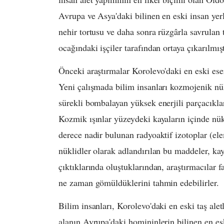
Avrupa ve Asya'daki bilinen en eski insan yer
nehir tortusu ve daha sonra rüzgârla savrulan
ocağındaki işçiler tarafından ortaya çıkarılmışt
Önceki araştırmalar Korolevo'daki en eski eser
Yeni çalışmada bilim insanları kozmojenik nü
sürekli bombalayan yüksek enerjili parçacıklar
Kozmik ışınlar yüzeydeki kayaların içinde nük
derece nadir bulunan radyoaktif izotoplar (ele
nüklidler olarak adlandırılan bu maddeler, ka
çıktıklarında oluştuklarından, araştırmacılar f
ne zaman gömüldüklerini tahmin edebilirler.
Bilim insanları, Korolevo'daki en eski taş alet
alanın Avrupa'daki homininlerin bilinen en esk