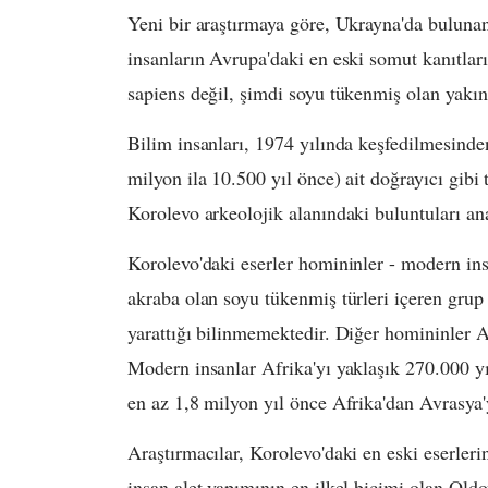
Yeni bir araştırmaya göre, Ukrayna'da bulunan 
insanların Avrupa'daki en eski somut kanıtlar
sapiens değil, şimdi soyu tükenmiş olan yakın
Bilim insanları, 1974 yılında keşfedilmesinde
milyon ila 10.500 yıl önce) ait doğrayıcı gibi 
Korolevo arkeolojik alanındaki buluntuları anal
Korolevo'daki eserler homininler - modern ins
akraba olan soyu tükenmiş türleri içeren grup 
yarattığı bilinmemektedir. Diğer homininler 
Modern insanlar Afrika'yı yaklaşık 270.000 yı
en az 1,8 milyon yıl önce Afrika'dan Avrasya'
Araştırmacılar, Korolevo'daki en eski eserlerin
insan alet yapımının en ilkel biçimi olan Oldow