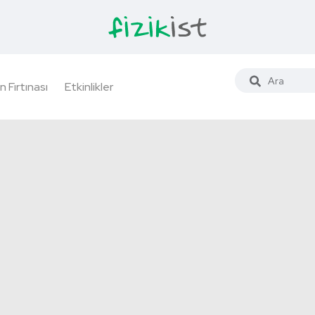
n Fırtınası
Etkinlikler